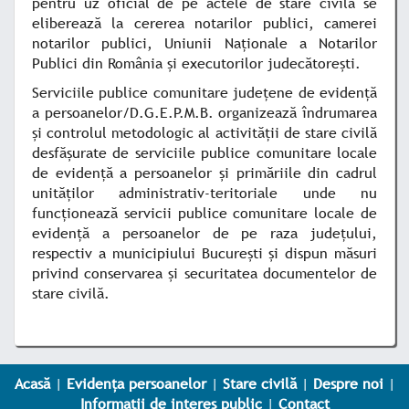
pentru uz oficial de pe actele de stare civilă se
eliberează la cererea notarilor publici, camerei
notarilor publici, Uniunii Naţionale a Notarilor
Publici din România şi executorilor judecătoreşti.
Serviciile publice comunitare judeţene de evidenţă
a persoanelor/D.G.E.P.M.B. organizează îndrumarea
şi controlul metodologic al activităţii de stare civilă
desfăşurate de serviciile publice comunitare locale
de evidenţă a persoanelor şi primăriile din cadrul
unităţilor administrativ-teritoriale unde nu
funcţionează servicii publice comunitare locale de
evidenţă a persoanelor de pe raza judeţului,
respectiv a municipiului Bucureşti şi dispun măsuri
privind conservarea şi securitatea documentelor de
stare civilă.
Acasă
|
Evidența persoanelor
|
Stare civilă
|
Despre noi
|
Informații de interes public
|
Contact