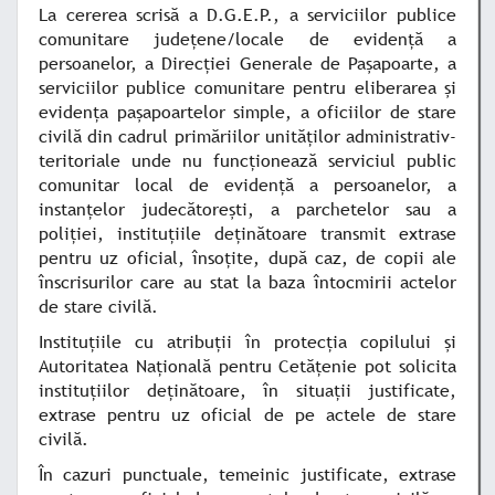
La cererea scrisă a D.G.E.P., a serviciilor publice
comunitare judeţene/locale de evidenţă a
persoanelor, a Direcţiei Generale de Paşapoarte, a
serviciilor publice comunitare pentru eliberarea şi
evidenţa paşapoartelor simple, a oficiilor de stare
civilă din cadrul primăriilor unităţilor administrativ-
teritoriale unde nu funcţionează serviciul public
comunitar local de evidenţă a persoanelor, a
instanţelor judecătoreşti, a parchetelor sau a
poliţiei, instituţiile deţinătoare transmit extrase
pentru uz oficial, însoţite, după caz, de copii ale
înscrisurilor care au stat la baza întocmirii actelor
de stare civilă.
Instituţiile cu atribuţii în protecţia copilului şi
Autoritatea Naţională pentru Cetăţenie pot solicita
instituţiilor deţinătoare, în situaţii justificate,
extrase pentru uz oficial de pe actele de stare
civilă.
În cazuri punctuale, temeinic justificate, extrase