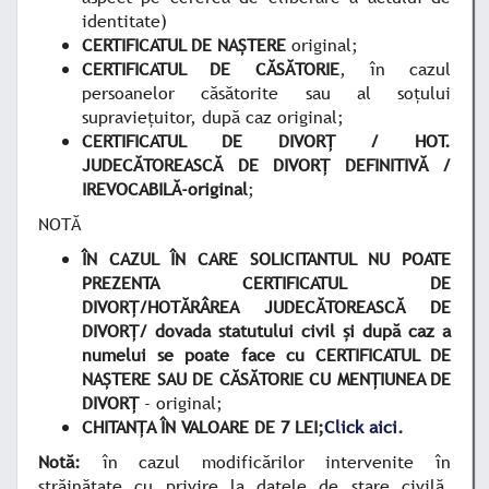
identitate)
CERTIFICATUL DE NAŞTERE
original;
CERTIFICATUL DE CĂSĂTORIE
, în cazul
persoanelor căsătorite sau al soţului
supravieţuitor, după caz original;
CERTIFICATUL DE DIVORȚ / HOT.
JUDECĂTOREASCĂ DE DIVORŢ DEFINITIVĂ /
IREVOCABILĂ-original
;
NOTĂ
ÎN CAZUL ÎN CARE SOLICITANTUL NU POATE
PREZENTA CERTIFICATUL DE
DIVORȚ/HOTĂRÂREA JUDECĂTOREASCĂ DE
DIVORȚ/ dovada statutului civil și după caz a
numelui se poate face cu CERTIFICATUL DE
NAŞTERE SAU DE CĂSĂTORIE CU MENŢIUNEA DE
DIVORŢ
- original;
CHITANȚA ÎN VALOARE DE 7 LEI;
Click aici
.
Notă:
în cazul modificărilor intervenite în
străinătate cu privire la datele de stare civilă,