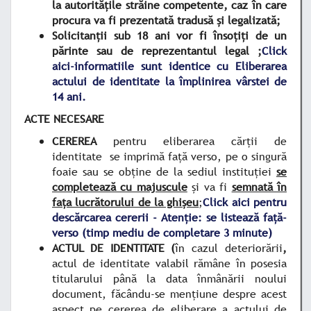
la autoritățile străine competente, caz în care
procura va fi prezentată tradusă și legalizată;
Solicitanții sub 18 ani vor fi însoțiți de un
părinte sau de reprezentantul legal ;
Click
aici-informatiile sunt identice cu Eliberarea
actului de identitate la împlinirea vârstei de
14 ani.
ACTE NECESARE
CEREREA
pentru eliberarea cărţii de
identitate se imprimă faţă verso, pe o singură
foaie sau se obţine de la sediul instituţiei
se
completează cu majuscule
și va fi
semnată în
fața lucrătorului de la ghișeu
;
Click aici pentru
descărcarea cererii - Atenție: se listează față-
verso (timp mediu de completare 3 minute)
ACTUL DE IDENTITATE (
în cazul deteriorării
,
actul de identitate valabil rămâne în posesia
titularului până la data înmânării noului
document, făcându-se menţiune despre acest
aspect pe cererea de eliberare a actului de