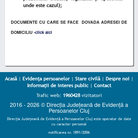
unde este cazul);
DOCUMENTE CU CARE SE FACE DOVADA ADRESEI DE
DOMICILIU -
click aici
Acasă
|
Evidența persoanelor
|
Stare civilă
|
Despre noi
|
Informații de interes public
|
Contact
Trafic web:
1960428
vizitatori
2016 - 2026 © Direcția Județeană de Evidență a
Persoanelor Cluj
Direcţia Judeţeană de Evidenţă a Persoanelor Cluj este operator de date
cu caracter personal
notificarea nr. 1891/2006