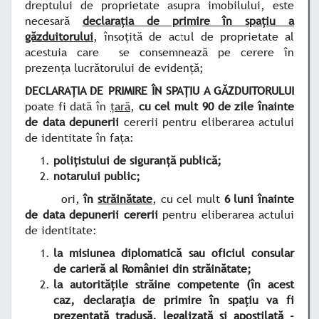
dreptului de proprietate asupra imobilului, este
necesară
declaraţia de primire în spaţiu a
găzduitorului
, însoţită de actul de proprietate al
acestuia care se consemnează pe cerere în
prezenţa lucrătorului de evidenţă;
DECLARAŢIA DE PRIMIRE ÎN SPAŢIU A GĂZDUITORULUI
poate fi dată în
ţară
,
cu cel mult 90 de zile înainte
de data depunerii
cererii pentru eliberarea actului
de identitate în faţa:
poliţistului de siguranţă publică;
notarului public;
ori,
în
străinătate
, cu cel mult
6 luni înainte
de data depunerii cererii
pentru eliberarea actului
de identitate:
la misiunea diplomatică sau oficiul consular
de carieră al României din străinătate;
la autorităţile străine competente (în acest
caz, declaraţia de primire în spaţiu va fi
prezentată tradusă, legalizată şi apostilată -