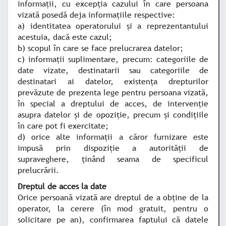
informaţii, cu excepţia cazului în care persoana
vizată posedă deja informaţiile respective:
a) identitatea operatorului şi a reprezentantului
acestuia, dacă este cazul;
b) scopul în care se face prelucrarea datelor;
c) informaţii suplimentare, precum: categoriile de
date vizate, destinatarii sau categoriile de
destinatari ai datelor, existenţa drepturilor
prevăzute de prezenta lege pentru persoana vizată,
în special a dreptului de acces, de intervenţie
asupra datelor şi de opoziţie, precum şi condiţiile
în care pot fi exercitate;
d) orice alte informaţii a căror furnizare este
impusă prin dispoziţie a autorităţii de
supraveghere, ţinând seama de specificul
prelucrării.
Dreptul de acces la date
Orice persoană vizată are dreptul de a obţine de la
operator, la cerere (în mod gratuit, pentru o
solicitare pe an), confirmarea faptului că datele