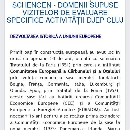
SCHENGEN - DOMENII SUPUSE
VIZITELOR DE EVALUARE
SPECIFICE ACTIVITĂȚII DJEP CLUJ
DEZVOLTAREA ISTORICĂ A UNIUNII EUROPENE
Primii paşi în construcţia europeană au avut loc în
urmă cu aproape 50 de ani, o dată cu semnarea
Tratatului de la Paris (1951) prin care s-a înfiinţat
Comunitatea Europeană a Cărbunelui şi a Oţelului
prin voinţa comună a şase membri fondatori:
Belgia, Franţa, Germania, Italia, Luxemburg şi
Olanda. Apoi, prin Tratatul de la Roma (1957),
aceste şase ţări au hotărât crearea Comunităţii
Economice Europene (CEE) şi a Comunităţii
Europene a Energiei Atomice (EURATOM). Au fost
necesari 16 ani pentru a se realiza prima extindere
a Comunităţii Economice Europene de la şase la
nouă membri (1973: Danemarca, Irlanda, Marea