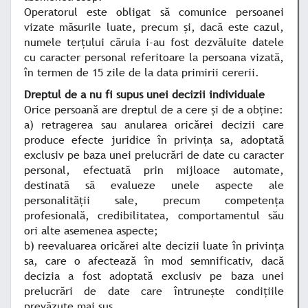
Operatorul este obligat să comunice persoanei
vizate măsurile luate, precum şi, dacă este cazul,
numele terţului căruia i-au fost dezvăluite datele
cu caracter personal referitoare la persoana vizată,
în termen de 15 zile de la data primirii cererii.
Dreptul de a nu fi supus unei decizii individuale
Orice persoană are dreptul de a cere şi de a obţine:
a) retragerea sau anularea oricărei decizii care
produce efecte juridice în privinţa sa, adoptată
exclusiv pe baza unei prelucrări de date cu caracter
personal, efectuată prin mijloace automate,
destinată să evalueze unele aspecte ale
personalităţii sale, precum competenţa
profesională, credibilitatea, comportamentul său
ori alte asemenea aspecte;
b) reevaluarea oricărei alte decizii luate în privinţa
sa, care o afectează în mod semnificativ, dacă
decizia a fost adoptată exclusiv pe baza unei
prelucrări de date care întruneşte condiţiile
prevăzute mai sus.