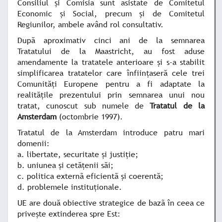
Consiliul şi Comisia sunt asistate de Comitetul
Economic şi Social, precum şi de Comitetul
Regiunilor, ambele având rol consultativ.
După aproximativ cinci ani de la semnarea
Tratatului de la Maastricht, au fost aduse
amendamente la tratatele anterioare şi s-a stabilit
simplificarea tratatelor care înfiinţaseră cele trei
Comunităţi Europene pentru a fi adaptate la
realităţile prezentului prin semnarea unui nou
tratat, cunoscut sub numele de
Tratatul de la
Amsterdam
(octombrie 1997).
Tratatul de la Amsterdam introduce patru mari
domenii:
a. libertate, securitate şi justiţie;
b. uniunea şi cetăţenii săi;
c. politica externã eficientã şi coerentă;
d. problemele instituţionale.
UE are două obiective strategice de bazã în ceea ce
priveşte extinderea spre Est: