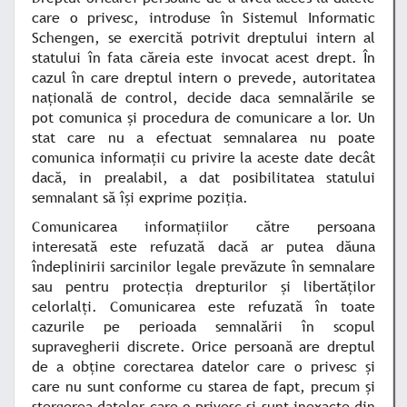
care o privesc, introduse în Sistemul Informatic
Schengen, se exercită potrivit dreptului intern al
statului în fata căreia este invocat acest drept. În
cazul în care dreptul intern o prevede, autoritatea
naţională de control, decide daca semnalările se
pot comunica şi procedura de comunicare a lor. Un
stat care nu a efectuat semnalarea nu poate
comunica informaţii cu privire la aceste date decât
dacă, in prealabil, a dat posibilitatea statului
semnalant să îşi exprime poziţia.
Comunicarea informaţiilor către persoana
interesată este refuzată dacă ar putea dăuna
îndeplinirii sarcinilor legale prevăzute în semnalare
sau pentru protecţia drepturilor şi libertăţilor
celorlalţi. Comunicarea este refuzată în toate
cazurile pe perioada semnalării în scopul
supravegherii discrete. Orice persoană are dreptul
de a obţine corectarea datelor care o privesc şi
care nu sunt conforme cu starea de fapt, precum şi
ştergerea datelor care o privesc şi sunt inexacte din