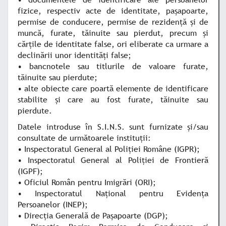
fizice, respectiv acte de identitate, paşapoarte,
permise de conducere, permise de rezidenţă şi de
muncă, furate, tăinuite sau pierdut, precum şi
cărţile de identitate false, ori eliberate ca urmare a
declinării unor identităţi false;
• bancnotele sau titlurile de valoare furate,
tăinuite sau pierdute;
• alte obiecte care poartă elemente de identificare
stabilite şi care au fost furate, tăinuite sau
pierdute.
Datele introduse în S.I.N.S. sunt furnizate şi/sau
consultate de următoarele instituţii:
• Inspectoratul General al Poliţiei Române (IGPR);
• Inspectoratul General al Poliţiei de Frontieră
(IGPF);
• Oficiul Român pentru Imigrări (ORI);
• Inspectoratul Naţional pentru Evidenţa
Persoanelor (INEP);
• Direcţia Generală de Paşapoarte (DGP);