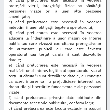
b) când prelucrarea este necesară în vederea
protejării vieţii, integrităţii fizice sau sănătăţii
persoanei vizate ori a unei alte persoane
ameninţate;
c) când prelucrarea este necesară în vederea
îndeplinirii unei obligaţii legale a operatorului;
d) când prelucrarea este necesară în vederea
aducerii la îndeplinire a unor măsuri de interes
public sau care vizează exercitarea prerogativelor
de autoritate publică cu care este învestit
operatorul sau terţul căruia îi sunt dezvăluite
datele;
e) când prelucrarea este necesară în vederea
realizării unui interes legitim al operatorului sau al
terţului căruia îi sunt dezvăluite datele, cu condiţia
ca acest interes să nu prejudicieze interesul sau
drepturile şi libertăţile fundamentale ale persoanei
vizate;
f) când prelucrarea priveşte date obţinute din
documente accesibile publicului, conform legii;
g) când prelucrarea este făcută exclusiv în scopuri