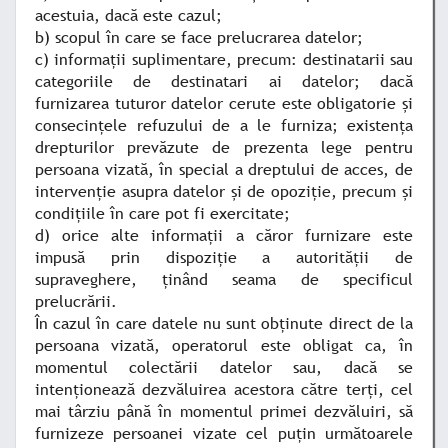
acestuia, dacă este cazul;
b) scopul în care se face prelucrarea datelor;
c) informaţii suplimentare, precum: destinatarii sau
categoriile de destinatari ai datelor; dacă
furnizarea tuturor datelor cerute este obligatorie şi
consecinţele refuzului de a le furniza; existenţa
drepturilor prevăzute de prezenta lege pentru
persoana vizată, în special a dreptului de acces, de
intervenţie asupra datelor şi de opoziţie, precum şi
condiţiile în care pot fi exercitate;
d) orice alte informaţii a căror furnizare este
impusă prin dispoziţie a autorităţii de
supraveghere, ţinând seama de specificul
prelucrării.
În cazul în care datele nu sunt obţinute direct de la
persoana vizată, operatorul este obligat ca, în
momentul colectării datelor sau, dacă se
intenţionează dezvăluirea acestora către terţi, cel
mai târziu până în momentul primei dezvăluiri, să
furnizeze persoanei vizate cel puţin următoarele