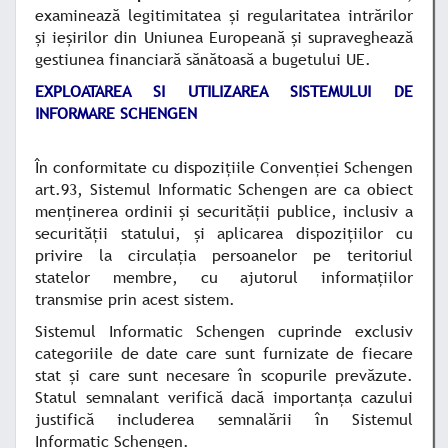
examinează legitimitatea şi regularitatea intrărilor
şi ieşirilor din Uniunea Europeană şi supraveghează
gestiunea financiară sănătoasă a bugetului UE.
EXPLOATAREA SI UTILIZAREA SISTEMULUI DE
INFORMARE SCHENGEN
În conformitate cu dispoziţiile Convenţiei Schengen
art.93, Sistemul Informatic Schengen are ca obiect
menţinerea ordinii şi securităţii publice, inclusiv a
securităţii statului, şi aplicarea dispoziţiilor cu
privire la circulaţia persoanelor pe teritoriul
statelor membre, cu ajutorul informaţiilor
transmise prin acest sistem.
Sistemul Informatic Schengen cuprinde exclusiv
categoriile de date care sunt furnizate de fiecare
stat şi care sunt necesare în scopurile prevăzute.
Statul semnalant verifică dacă importanţa cazului
justifică includerea semnalării în Sistemul
Informatic Schengen.