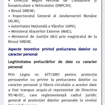
• Direcţia Regim Permise de Conducere şi
Înmatriculare a Vehiculelor (DRPCIV);
• Biroul SIRENE;
• Inspectoratul General al Jandarmeriei Române
(IGJR);
• Autoritatea Naţională a Vămilor (ANV);
• Ministerul Afacerilor Externe (MAE);
• Ministerul de Justiţie (MJ) prin magistratul de la
Biroul SIRENE.
Aspecte teoretice privind prelucrarea datelor cu
caracter personal
Legitimitatea prelucrărilor de date cu caracter
personal
Prin Legea nr. 677/2001 pentru protecţia
persoanelor cu privire la prelucrarea datelor cu
caracter personal şi libera circulaţie a acestor date
a fost transpus acquis-ul reprezentat de Directiva
95/46/EC, care reglementează cadrul juridic
general al protecţiei datelor personale la nivelul