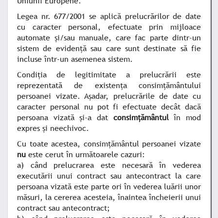
Uniunii Europene.
Legea nr. 677/2001 se aplică prelucrărilor de date
cu caracter personal, efectuate prin mijloace
automate şi/sau manuale, care fac parte dintr-un
sistem de evidenţă sau care sunt destinate să fie
incluse într-un asemenea sistem.
Condiţia de legitimitate a prelucrării este
reprezentată de existenţa consimţământului
persoanei vizate. Aşadar, prelucrările de date cu
caracter personal nu pot fi efectuate decât dacă
persoana vizată şi-a dat
consimţământul
în mod
expres şi neechivoc.
Cu toate acestea, consimţământul persoanei vizate
nu
este cerut în următoarele cazuri:
a) când prelucrarea este necesară în vederea
executării unui contract sau antecontract la care
persoana vizată este parte ori în vederea luării unor
măsuri, la cererea acesteia, înaintea încheierii unui
contract sau antecontract;