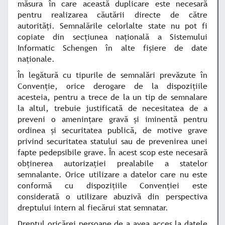
măsura în care această duplicare este necesară
pentru realizarea căutării directe de către
autorităţi. Semnalările celorlalte state nu pot fi
copiate din secţiunea naţională a Sistemului
Informatic Schengen în alte fişiere de date
naţionale.
În legătură cu tipurile de semnalări prevăzute în
Convenţie, orice derogare de la dispoziţiile
acesteia, pentru a trece de la un tip de semnalare
la altul, trebuie justificată de necesitatea de a
preveni o ameninţare gravă şi iminentă pentru
ordinea şi securitatea publică, de motive grave
privind securitatea statului sau de prevenirea unei
fapte pedepsibile grave. În acest scop este necesară
obţinerea autorizaţiei prealabile a statelor
semnalante. Orice utilizare a datelor care nu este
conformă cu dispoziţiile Convenţiei este
considerată o utilizare abuzivă din perspectiva
dreptului intern al fiecărui stat semnatar.
Dreptul oricărei persoane de a avea acces la datele