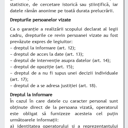
statistice, de cercetare istorică sau ştiinţifică, iar
datele rămân anonime pe toată durata prelucrării.
Drepturile persoanelor vizate
Ca o garanţie a realizării scopului declarat al legii
cadru, drepturile ce revin persoanei vizate au fost
prevăzute expres de legiuitor:
− dreptul la informare (art. 12);
− dreptul de acces la date (art. 13);
− dreptul de intervenţie asupra datelor (art. 14);
− dreptul de opoziţie (art. 15);
− dreptul de a nu fi supus unei decizii individuale
(art. 17);
− dreptul de a se adresa justiţiei (art. 18).
Dreptul la informare
În cazul în care datele cu caracter personal sunt
obţinute direct de la persoana vizată, operatorul
este obligat să furnizeze acesteia cel puţin
următoarele informaţii:
a) identitatea operatorului şi a reprezentantului