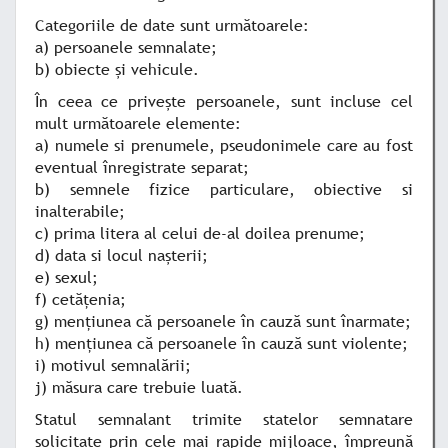
Categoriile de date sunt următoarele:
a) persoanele semnalate;
b) obiecte şi vehicule.
În ceea ce priveşte persoanele, sunt incluse cel
mult următoarele elemente:
a) numele si prenumele, pseudonimele care au fost
eventual înregistrate separat;
b) semnele fizice particulare, obiective si
inalterabile;
c) prima litera al celui de-al doilea prenume;
d) data si locul naşterii;
e) sexul;
f) cetăţenia;
g) menţiunea că persoanele în cauză sunt înarmate;
h) menţiunea că persoanele în cauză sunt violente;
i) motivul semnalării;
j) măsura care trebuie luată.
Statul semnalant trimite statelor semnatare
solicitate prin cele mai rapide mijloace, împreună