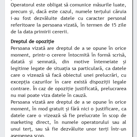
Operatorul este obligat să comunice măsurile luate,
precum şi, dacă este cazul, numele terţului căruia
i-au fost dezvăluite datele cu caracter personal
referitoare la persoana vizată, în termen de 15 zile
de la data primirii cererii.
Dreptul de opoziţie
Persoana vizată are dreptul de a se opune în orice
moment, printr-o cerere întocmită în formă scrisă,
datată şi semnată, din motive întemeiate şi
legitime legate de situaţia sa particulară, ca datele
care o vizează să facă obiectul unei prelucrări, cu
excepţia cazurilor în care există dispoziţii legale
contrare. În caz de opoziţie justificată, prelucrarea
nu mai poate viza datele în cauză.
Persoana vizată are dreptul de a se opune în orice
moment, în mod gratuit şi fără nici o justificare, ca
datele care o vizează să fie prelucrate în scop de
marketing direct, în numele operatorului sau al
unui terţ, sau să fie dezvăluite unor terţi într-un
asemenea scop.