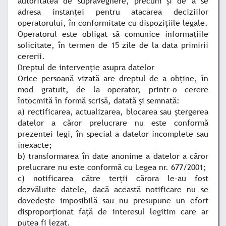
autoritatea de supraveghere, precum şi de a se
adresa instanţei pentru atacarea deciziilor
operatorului, în conformitate cu dispoziţiile legale.
Operatorul este obligat să comunice informaţiile
solicitate, în termen de 15 zile de la data primirii
cererii.
Dreptul de intervenţie asupra datelor
Orice persoană vizată are dreptul de a obţine, în
mod gratuit, de la operator, printr-o cerere
întocmită în formă scrisă, datată şi semnată:
a) rectificarea, actualizarea, blocarea sau ştergerea
datelor a căror prelucrare nu este conformă
prezentei legi, în special a datelor incomplete sau
inexacte;
b) transformarea în date anonime a datelor a căror
prelucrare nu este conformă cu Legea nr. 677/2001;
c) notificarea către terţii cărora le-au fost
dezvăluite datele, dacă această notificare nu se
dovedeşte imposibilă sau nu presupune un efort
disproporţionat faţă de interesul legitim care ar
putea fi lezat.