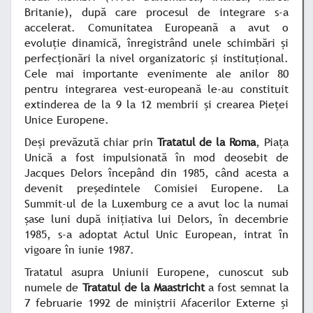
Britanie), după care procesul de integrare s-a
accelerat. Comunitatea Europeanã a avut o
evoluţie dinamică, înregistrând unele schimbări şi
perfecţionări la nivel organizatoric şi instituţional.
Cele mai importante evenimente ale anilor 80
pentru integrarea vest-europeană le-au constituit
extinderea de la 9 la 12 membrii şi crearea Pieţei
Unice Europene.
Deşi prevăzută chiar prin
Tratatul de la Roma
, Piaţa
Unică a fost impulsionată în mod deosebit de
Jacques Delors începând din 1985, când acesta a
devenit preşedintele Comisiei Europene. La
Summit-ul de la Luxemburg ce a avut loc la numai
şase luni după iniţiativa lui Delors, în decembrie
1985, s-a adoptat Actul Unic European, intrat în
vigoare în iunie 1987.
Tratatul asupra Uniunii Europene, cunoscut sub
numele de
Tratatul de la Maastricht
a fost semnat la
7 februarie 1992 de miniştrii Afacerilor Externe şi