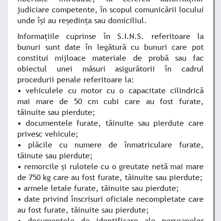
judiciare competente, în scopul comunicării locului
unde îşi au reşedinţa sau domiciliul.
Informaţiile cuprinse în S.I.N.S. referitoare la
bunuri sunt date în legătură cu bunuri care pot
constitui mijloace materiale de probă sau fac
obiectul unei măsuri asigurătorii în cadrul
procedurii penale referitoare la:
• vehiculele cu motor cu o capacitate cilindrică
mai mare de 50 cm cubi care au fost furate,
tăinuite sau pierdute;
• documentele furate, tăinuite sau pierdute care
privesc vehicule;
• plăcile cu numere de înmatriculare furate,
tăinute sau pierdute;
• remorcile şi rulotele cu o greutate netă mai mare
de 750 kg care au fost furate, tăinuite sau pierdute;
• armele letale furate, tăinuite sau pierdute;
• date privind înscrisuri oficiale necompletate care
au fost furate, tăinuite sau pierdute;
• documentele de identificare ale persoanelor