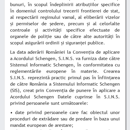
bunuri, în scopul îndeplinirii atribuţiilor specifice
în domeniul controlului trecerii frontierei de stat,
al respectării regimului vamal, al eliberării vizelor
şi permiselor de şedere, precum şi al celorlalte
controale şi activităţi specifice efectuate de
organele de poliţie sau de către alte autorităţi în
scopul asigurării ordinii şi siguranţei publice.
La data aderării României la Convenţia de aplicare
a Acordului Schengen, S.I.N.S. va furniza date către
Sistemul Informatic Schengen, în conformitatea cu
reglementările europene în materie. Crearea
S.I.N.S. reprezintă practic primul pas în înfiinţarea
de către România a Sistemului Informatic Schengen
(SIS), creat prin Convenţia de punere în aplicare a
Acordului Schengen Datele cuprinse în S.I.N.S.
privind persoanele sunt următoarele:
• date privind persoanele care fac obiectul unor
proceduri de extrădare sau de predare în baza unui
mandat european de arestare;