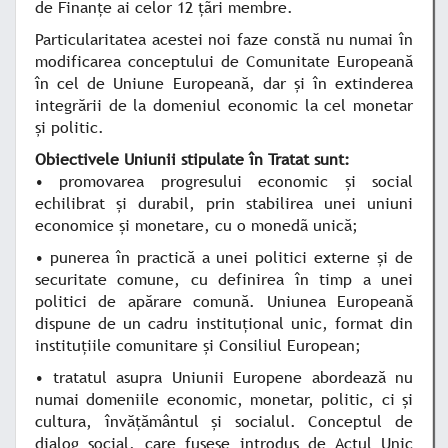
de Finanţe ai celor 12 ţãri membre.
Particularitatea acestei noi faze constă nu numai în
modificarea conceptului de Comunitate Europeană
în cel de Uniune Europeană, dar şi în extinderea
integrării de la domeniul economic la cel monetar
şi politic.
Obiectivele Uniunii stipulate în Tratat sunt:
• promovarea progresului economic şi social
echilibrat şi durabil, prin stabilirea unei uniuni
economice şi monetare, cu o monedã unică;
• punerea în practică a unei politici externe şi de
securitate comune, cu definirea în timp a unei
politici de apărare comună. Uniunea Europeană
dispune de un cadru instituţional unic, format din
instituţiile comunitare şi Consiliul European;
• tratatul asupra Uniunii Europene abordează nu
numai domeniile economic, monetar, politic, ci şi
cultura, învăţământul şi socialul. Conceptul de
dialog social, care fusese introdus de Actul Unic