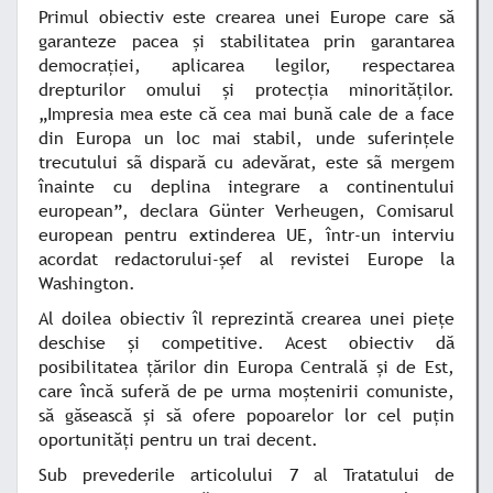
Primul obiectiv este crearea unei Europe care să
garanteze pacea şi stabilitatea prin garantarea
democraţiei, aplicarea legilor, respectarea
drepturilor omului şi protecţia minorităţilor.
„Impresia mea este că cea mai bună cale de a face
din Europa un loc mai stabil, unde suferinţele
trecutului sã dispară cu adevărat, este sã mergem
înainte cu deplina integrare a continentului
european”, declara Günter Verheugen, Comisarul
european pentru extinderea UE, într-un interviu
acordat redactorului-şef al revistei Europe la
Washington.
Al doilea obiectiv îl reprezintă crearea unei pieţe
deschise şi competitive. Acest obiectiv dă
posibilitatea ţărilor din Europa Centrală şi de Est,
care încă suferă de pe urma moştenirii comuniste,
să găsească şi să ofere popoarelor lor cel puţin
oportunităţi pentru un trai decent.
Sub prevederile articolului 7 al Tratatului de