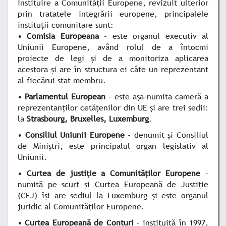
instituire a Comunităţii Europene, revizuit ulterior
prin tratatele integrării europene, principalele
instituţii comunitare sunt:
•
Comisia Europeana
- este organul executiv al
Uniunii Europene, având rolul de a întocmi
proiecte de legi şi de a monitoriza aplicarea
acestora şi are în structura ei câte un reprezentant
al fiecărui stat membru.
•
Parlamentul European
- este aşa-numita cameră a
reprezentanţilor cetăţenilor din UE şi are trei sedii:
la
Strasbourg, Bruxelles, Luxemburg
.
•
Consiliul Uniunii Europene
- denumit şi Consiliul
de Miniştri, este principalul organ legislativ al
Uniunii.
•
Curtea de justiţie a Comunităţilor Europene
-
numită pe scurt şi Curtea Europeană de Justiţie
(CEJ) îşi are sediul la Luxemburg şi este organul
juridic al Comunităţilor Europene.
•
Curtea Europeană de Conturi
– instituită în 1997,