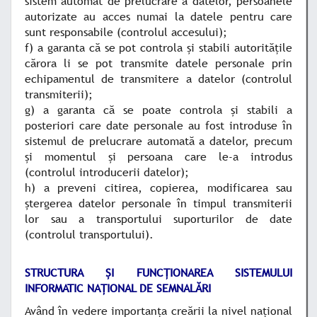
sistem automat de prelucrare a datelor, persoanele
autorizate au acces numai la datele pentru care
sunt responsabile (controlul accesului);
f) a garanta că se pot controla şi stabili autorităţile
cărora li se pot transmite datele personale prin
echipamentul de transmitere a datelor (controlul
transmiterii);
g) a garanta că se poate controla şi stabili a
posteriori care date personale au fost introduse în
sistemul de prelucrare automată a datelor, precum
şi momentul şi persoana care le-a introdus
(controlul introducerii datelor);
h) a preveni citirea, copierea, modificarea sau
ştergerea datelor personale în timpul transmiterii
lor sau a transportului suporturilor de date
(controlul transportului).
STRUCTURA ŞI FUNCŢIONAREA SISTEMULUI
INFORMATIC NAŢIONAL DE SEMNALĂRI
Având în vedere importanţa creării la nivel naţional