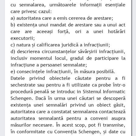
cu semnalarea, următoarele informaţii esenţiale
care privesc cazul:
a) autoritatea care a emis cererea de arestare;
b) existenţa unui mandat de arestare sau a unui act
care are aceeaşi forţă, ori a unei hotărâri
executorii;
c) natura şi calificarea juridică a infracţiunii;
d) descrierea circumstanţelor săvârşirii infracţiunii,
inclusiv momentul locul, gradul de participare la
infracţiune a persoanei semnalate;
e) consecinţele infracţiunii, în măsura posibilă.
Datele privind obiectele căutate pentru a fi
sechestrate sau pentru a fi utilizate ca probe într-o
procedură penală se introduc in Sistemul Informatic
Schengen. Dacă în urma unei căutari se descoperă
existenţa unei semnalări privind un obiect găsit,
autoritatea care a constatat semnalarea contactează
autoritatea semnalantă pentru a conveni asupra
măsurilor necesare. În acest scop, pot fi transmise,
în conformitate cu Convenţia Schengen, şi date cu