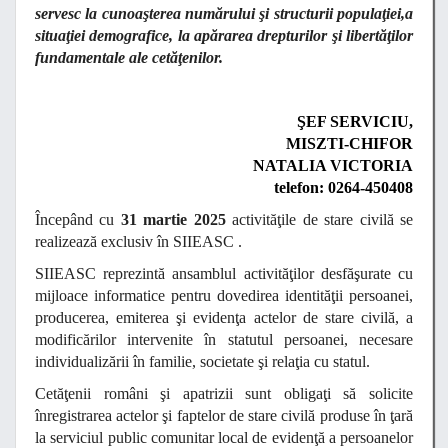
servesc la cunoaşterea numărului şi structurii populaţiei,a
situaţiei demografice, la apărarea drepturilor şi libertăţilor
fundamentale ale cetăţenilor.
ŞEF SERVICIU,
MISZTI-CHIFOR
NATALIA VICTORIA
telefon: 0264-450408
Începând cu
31 martie 2025
activităţile de stare civilă se
realizează exclusiv în SIIEASC .
SIIEASC reprezintă ansamblul activităţilor desfăşurate cu
mijloace informatice pentru dovedirea identităţii persoanei,
producerea, emiterea şi evidenţa actelor de stare civilă, a
modificărilor intervenite în statutul persoanei, necesare
individualizării în familie, societate şi relaţia cu statul.
Cetăţenii români şi apatrizii sunt obligaţi să solicite
înregistrarea actelor şi faptelor de stare civilă produse în ţară
la serviciul public comunitar local de evidenţă a persoanelor