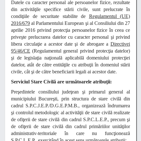
Datele cu caracter personal ale persoanelor fizice, rezultate
din activităţile specifice stării civile, sunt prelucrate în
condiţiile de securitate stabilite de
Regulamentul (UE)
2016/679
al Parlamentului European şi al Consiliului din 27
aprilie 2016 privind protecţia persoanelor fizice în ceea ce
priveşte prelucrarea datelor cu caracter personal şi privind
libera circulaţie a acestor date şi de abrogare a
Directivei
95/46/CE
(Regulamentul general privind protecţia datelor)
şi de legislaţia naţională aplicabilă domeniului protecţiei
datelor, atât de către entităţile cu atribuţii în domeniul stării
civile, cât şi de către beneficiarii legali ai acestor date.
Serviciul Stare Civilă are următoarele atribuţii:
Preşedintele consiliului judeţean şi primarul general al
municipiului Bucureşti, prin structura de stare civilă din
cadrul S.P.C.J.E.P./D.G.E.P.M.B., organizează îndrumarea
şi controlul metodologic al activităţii de stare civilă realizate
de ofiţerii de stare civilă din cadrul S.P.C.L.E.P., precum şi
de ofiţerii de stare civilă din cadrul primăriilor unităţilor
administrativ-teritoriale în care nu funcţionează
S.P.C.L.E.P., exercitând în acest sens următoarele atribuţii: