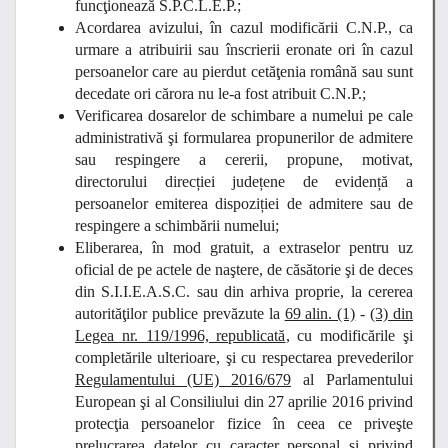
funcţionează S.P.C.L.E.P.;
Acordarea avizului, în cazul modificării C.N.P., ca
urmare a atribuirii sau înscrierii eronate ori în cazul
persoanelor care au pierdut cetăţenia română sau sunt
decedate ori cărora nu le-a fost atribuit C.N.P.;
Verificarea dosarelor de schimbare a numelui pe cale
administrativă şi formularea propunerilor de admitere
sau respingere a cererii, propune, motivat,
directorului direcției județene de evidență a
persoanelor emiterea dispoziției de admitere sau de
respingere a schimbării numelui;
Eliberarea, în mod gratuit, a extraselor pentru uz
oficial de pe actele de naştere, de căsătorie şi de deces
din S.I.I.E.A.S.C. sau din arhiva proprie, la cererea
autorităţilor publice prevăzute la
69 alin. (1)
-
(3) din
Legea nr. 119/1996, republicată
, cu modificările şi
completările ulterioare, şi cu respectarea prevederilor
Regulamentului (UE) 2016/679
al Parlamentului
European şi al Consiliului din 27 aprilie 2016 privind
protecţia persoanelor fizice în ceea ce priveşte
prelucrarea datelor cu caracter personal şi privind