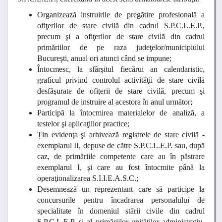
Organizează instruirile de pregătire profesională a
ofiţerilor de stare civilă din cadrul S.P.C.L.E.P.,
precum şi a ofiţerilor de stare civilă din cadrul
primăriilor de pe raza judeţelor/municipiului
Bucureşti, anual ori atunci când se impune;
Întocmesc, la sfârşitul fiecărui an calendaristic,
graficul privind controlul activităţii de stare civilă
desfăşurate de ofiţerii de stare civilă, precum şi
programul de instruire al acestora în anul următor;
Participă la întocmirea materialelor de analiză, a
testelor şi aplicaţiilor practice;
Țin evidenţa şi arhivează registrele de stare civilă -
exemplarul II, depuse de către S.P.C.L.E.P. sau, după
caz, de primăriile competente care au în păstrare
exemplarul I, şi care au fost întocmite până la
operaţionalizarea S.I.I.E.A.S.C.;
Desemnează un reprezentant care să participe la
concursurile pentru încadrarea personalului de
specialitate în domeniul stării civile din cadrul
S.P.C.L.E.P. şi al primăriilor unităţilor administrativ-