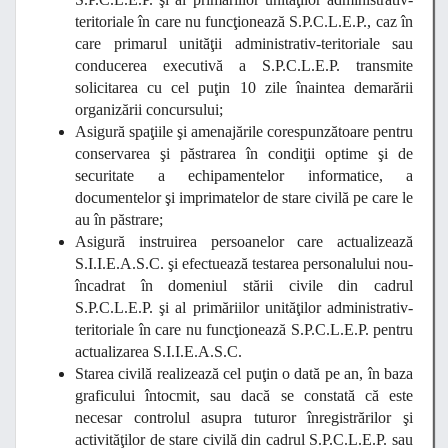
teritoriale în care nu funcţionează S.P.C.L.E.P., caz în
care primarul unităţii administrativ-teritoriale sau
conducerea executivă a S.P.C.L.E.P. transmite
solicitarea cu cel puţin 10 zile înaintea demarării
organizării concursului;
Asigură
spaţiile şi amenajările corespunzătoare pentru
conservarea şi păstrarea în condiţii optime şi de
securitate a echipamentelor informatice, a
documentelor şi imprimatelor de stare civilă pe care le
au în păstrare;
Asigură instruirea persoanelor care actualizează
S.I.I.E.A.S.C. şi efectuează testarea personalului nou-
încadrat în domeniul stării civile din cadrul
S.P.C.L.E.P. şi al primăriilor unităţilor administrativ-
teritoriale în care nu funcţionează S.P.C.L.E.P. pentru
actualizarea S.I.I.E.A.S.C.
Starea civilă realizează cel puţin o dată pe an, în baza
graficului întocmit, sau dacă se constată că este
necesar controlul asupra tuturor înregistrărilor şi
activităţilor de stare civilă din cadrul S.P.C.L.E.P. sau