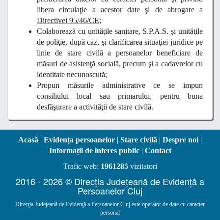
libera circulaţie a acestor date şi de abrogare a
Directivei 95/46/CE
;
Colaborează cu unităţile sanitare, S.P.A.S. şi unităţile
de poliţie, după caz, şi clarificarea situaţiei juridice pe
linie de stare civilă a persoanelor beneficiare de
măsuri de asistenţă socială, precum şi a cadavrelor cu
identitate necunoscută;
Propun măsurile administrative ce se impun
consiliului local sau primarului, pentru buna
desfăşurare a activităţii de stare civilă.
Acasă
|
Evidența persoanelor
|
Stare civilă
|
Despre noi
|
Informații de interes public
|
Contact
Trafic web:
1961285
vizitatori
2016 - 2026 © Direcția Județeană de Evidență a
Persoanelor Cluj
Direcţia Judeţeană de Evidenţă a Persoanelor Cluj este operator de date cu caracter
personal