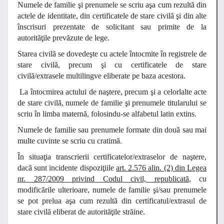
Numele de familie şi prenumele se scriu aşa cum rezultă din
actele de identitate, din certificatele de stare civilă şi din alte
înscrisuri prezentate de solicitant sau primite de la
autorităţile prevăzute de lege.
Starea civilă se dovedeşte cu actele întocmite în registrele de
stare civilă, precum şi cu certificatele de stare
civilă/extrasele multilingve eliberate pe baza acestora.
La întocmirea actului de naştere, precum şi a celorlalte acte
de stare civilă, numele de familie şi prenumele titularului se
scriu în limba maternă, folosindu-se alfabetul latin extins.
Numele de familie sau prenumele formate din două sau mai
multe cuvinte se scriu cu cratimă.
În situaţia transcrierii certificatelor/extraselor de naştere,
dacă sunt incidente dispoziţiile
art. 2.576 alin. (2) din Legea
nr. 287/2009 privind Codul civil, republicată
, cu
modificările ulterioare, numele de familie şi/sau prenumele
se pot prelua aşa cum rezultă din certificatul/extrasul de
stare civilă eliberat de autorităţile străine.