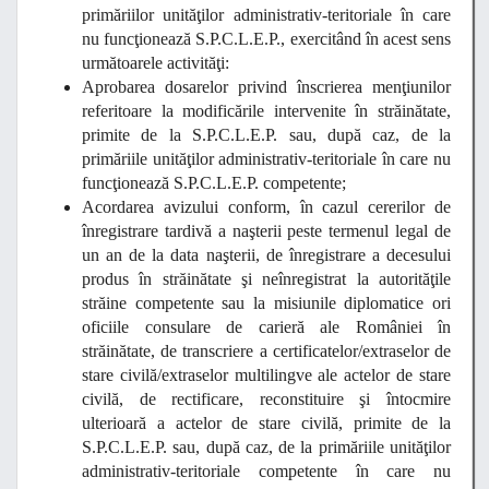
primăriilor unităţilor administrativ-teritoriale în care
nu funcţionează S.P.C.L.E.P., exercitând în acest sens
următoarele activităţi:
Aprobarea dosarelor privind înscrierea menţiunilor
referitoare la modificările intervenite în străinătate,
primite de la S.P.C.L.E.P. sau, după caz, de la
primăriile unităţilor administrativ-teritoriale în care nu
funcţionează S.P.C.L.E.P. competente;
Acordarea avizului conform, în cazul cererilor de
înregistrare tardivă a naşterii peste termenul legal de
un an de la data naşterii, de înregistrare a decesului
produs în străinătate şi neînregistrat la autorităţile
străine competente sau la misiunile diplomatice ori
oficiile consulare de carieră ale României în
străinătate, de transcriere a certificatelor/extraselor de
stare civilă/extraselor multilingve ale actelor de stare
civilă, de rectificare, reconstituire şi întocmire
ulterioară a actelor de stare civilă, primite de la
S.P.C.L.E.P. sau, după caz, de la primăriile unităţilor
administrativ-teritoriale competente în care nu