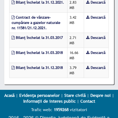
Bilanț încheiat la 31.12.2021.
2.83
Descarcă
MB
Contract de vânzare-
3.42
Descarcă
cumpărare a gazelor naturale
MB
nr. 11581/21.12.2021.
Bilanț încheiat la 31.03.2017
2.71
Descarcă
MB
Bilanț încheiat la 31.03.2018
16.66
Descarcă
MB
Bilanţ încheiat la 31.12.2018
3.79
Descarcă
MB
Acasă
|
Evidența persoanelor
|
Stare civilă
|
Despre noi
|
Informații de interes public
|
Contact
Trafic web:
1959268
vizitatori
2016 - 2026 © Direcția Județeană de Evidență a