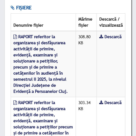
FIȘIERE
Mărime
Descarcă /
Denumire fișier
fișier
vizualizează
RAPORT referitor la
308.80
Descarcă
organizarea şi desfăşurarea
KB
activităţii de primire,
evidenţă, examinare şi
soluţionare a petiţiilor,
precum şi de primire a
cetăţenilor în audienţă în
semestrul II 2025, la nivelul
Direcţiei Judeţene de
Evidenţă a Persoanelor Cluj.
RAPORT referitor la
303.34
Descarcă
organizarea și desfășurarea
KB
activității de primire,
evidență, examinare și
soluționare a petițiilor precum
și de primire a cetăţenilor în