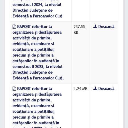
semestrul I 2024, la nivelul
Direcţiei Judeţene de
Evidenţă a Persoanelor Cluj
RAPORT referitor la
237.55
Descarcă
organizarea şi desfăşurarea
KB
activităţii de primire,
evidenţă, examinare şi
soluţionare a petiţiilor,
precum şi de primire a
cetăţenilor în audienţă în
semestrul II 2023, la nivelul
Direcţiei Judeţene de
Evidenţă a Persoanelor Cluj,
RAPORT referitor la
1.24 MB
Descarcă
organizarea şi desfăşurarea
activităţii de primire,
evidenţă, examinare şi
soluţionare a petiţiilor,
precum şi de primire a
cetăţenilor în audienţă în