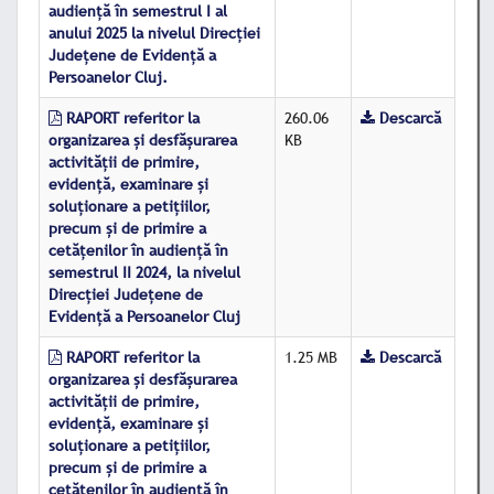
audiență în semestrul I al
anului 2025 la nivelul Direcției
Judeţene de Evidenţă a
Persoanelor Cluj.
RAPORT referitor la
260.06
Descarcă
organizarea şi desfăşurarea
KB
activităţii de primire,
evidenţă, examinare şi
soluţionare a petiţiilor,
precum şi de primire a
cetăţenilor în audienţă în
semestrul II 2024, la nivelul
Direcţiei Judeţene de
Evidenţă a Persoanelor Cluj
RAPORT referitor la
1.25 MB
Descarcă
organizarea şi desfăşurarea
activităţii de primire,
evidenţă, examinare şi
soluţionare a petiţiilor,
precum şi de primire a
cetăţenilor în audienţă în