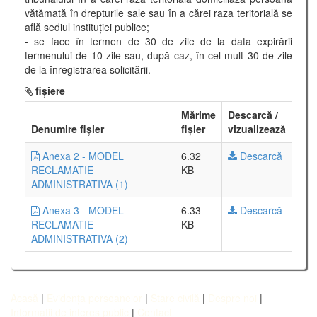
vătămată în drepturile sale sau în a cărei raza teritorială se
află sediul instituţiei publice;
- se face în termen de 30 de zile de la data expirării
termenului de 10 zile sau, după caz, în cel mult 30 de zile
de la înregistrarea solicitării.
fișiere
Mărime
Descarcă /
Denumire fișier
fișier
vizualizează
Anexa 2 - MODEL
6.32
Descarcă
RECLAMATIE
KB
ADMINISTRATIVA (1)
Anexa 3 - MODEL
6.33
Descarcă
RECLAMATIE
KB
ADMINISTRATIVA (2)
Acasă
|
Evidența persoanelor
|
Stare civilă
|
Despre noi
|
Informații de interes public
|
Contact