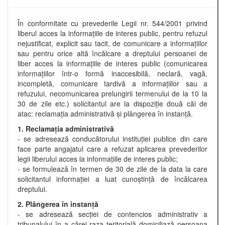
În conformitate cu prevederile Legii nr. 544/2001 privind
liberul acces la informaţiile de interes public, pentru refuzul
nejustificat, explicit sau tacit, de comunicare a informaţiilor
sau pentru orice altă încălcare a dreptului persoanei de
liber acces la informaţiile de interes public (comunicarea
informaţiilor într-o formă inaccesibilă, neclară, vagă,
incompletă, comunicare tardivă a informaţiilor sau a
refuzului, necomunicarea prelungirii termenului de la 10 la
30 de zile etc.) solicitantul are la dispoziţie două căi de
atac: reclamaţia administrativă şi plângerea în instanţă.
1. Reclamaţia administrativă
- se adresează conducătorului instituţiei publice din care
face parte angajatul care a refuzat aplicarea prevederilor
legii liberului acces la informaţiile de interes public;
- se formulează în termen de 30 de zile de la data la care
solicitantul informaţiei a luat cunoştinţă de încălcarea
dreptului.
2. Plângerea în instanţă
- se adresează secţiei de contencios administrativ a
tribunalului în a cărei raza teritorială domiciliază persoana