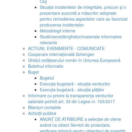
Cluj
Situația incidentelor de integritate, precum și o
prezentare succintă a măsurilor adoptate
pentru remedierea aspectelor care au favorizat
producerea incidentelor
Metodologii interne
Studii/cercetări/ghiduri/materiale informative
relevante
ACTIUNI, EVENIMENTE - COMUNICATE
Cooperare internațională Schengen
Ghidul cetățeanului român în Uniunea Europeană
Buletinul informativ
Buget
Bugetul
Execuția bugetară - situația veniturilor
Execuția bugetară - situația plăților
Informare cu privire la transparența veniturilor
salariale potrivit art. 33 din Legea nr. 153/2017
Bilanțuri contabile
Achiziții publice
ANUNȚ DE ATRIBUIRE a selecției de oferte
având ca obiect Servicii de proiectare,
verificare tehnică pentru obiectivul de investiții