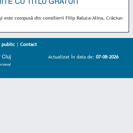
ITE CU TITLU GRATUIT
și este compusă din consilierii Filip Raluca-Alina, Crăciun
 public
|
Contact
 Cluj
Actualizat în data de:
07-08-2026
ersonal