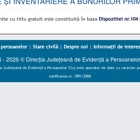
 ȘI INVENTARIERE A BUNURILOR PRIM
ite cu titlu gratuit este constituită în baza
Dispozitiei nr.104
 persoanelor
|
Stare civilă
|
Despre noi
|
Informații de interes
 - 2026 © Direcția Județeană de Evidență a Persoanelor
ia Judeţeană de Evidenţă a Persoanelor Cluj este operator de date cu caracter p
notificarea nr. 1891/2006