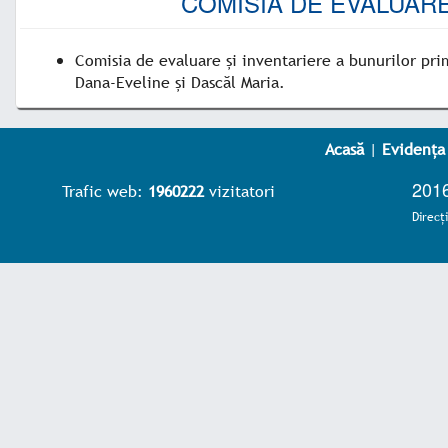
COMISIA DE EVALUARE
Comisia de evaluare și inventariere a bunurilor prim
Dana-Eveline și Dascăl Maria.
Acasă
|
Evidența
2016
Trafic web:
1960222
vizitatori
Direcţ