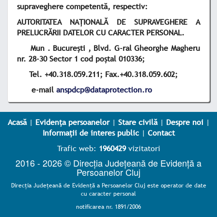
supraveghere competentă, respectiv:
AUTORITATEA NAȚIONALĂ DE SUPRAVEGHERE A
PRELUCRĂRII DATELOR CU CARACTER PERSONAL.
Mun . București , Blvd. G-ral Gheorghe Magheru
nr. 28-30 Sector 1 cod poștal 010336;
Tel. +40.318.059.211; Fax.+40.318.059.602;
e-mail
anspdcp@dataprotection.ro
Acasă
|
Evidența persoanelor
|
Stare civilă
|
Despre noi
|
Informații de interes public
|
Contact
Trafic web:
1960429
vizitatori
2016 - 2026 © Direcția Județeană de Evidență a
Persoanelor Cluj
Direcţia Judeţeană de Evidenţă a Persoanelor Cluj este operator de date
cu caracter personal
notificarea nr. 1891/2006