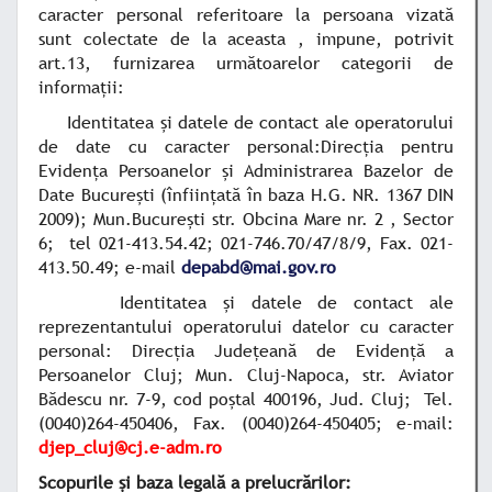
caracter personal referitoare la persoana vizată
sunt colectate de la aceasta , impune, potrivit
art.13, furnizarea următoarelor categorii de
informații:
Identitatea și datele de contact ale operatorului
de date cu caracter personal:
Direcția pentru
Evidența Persoanelor și Administrarea Bazelor de
Date București (înființată în baza H.G. NR. 1367 DIN
2009); Mun.București str. Obcina Mare nr. 2 , Sector
6; tel 021-413.54.42; 021-746.70/47/8/9, Fax. 021-
413.50.49; e-mail
depabd@mai.gov.ro
Identitatea și datele de contact ale
reprezentantului operatorului datelor cu caracter
personal:
Direcția Județeană de Evidență a
Persoanelor Cluj; Mun. Cluj-Napoca, str. Aviator
Bădescu nr. 7-9, cod poștal 400196, Jud. Cluj; Tel.
(0040)264-450406, Fax. (0040)264-450405; e-mail:
djep_cluj@cj.e-adm.ro
Scopurile și baza legală a prelucrărilor: