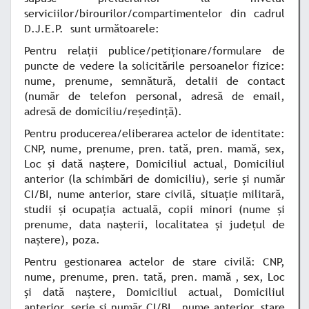
serviciilor/birourilor/compartimentelor din cadrul
D.J.E.P. sunt următoarele:
Pentru relații publice/petiționare/formulare de
puncte de vedere la solicitările persoanelor fizice
:
nume, prenume, semnătură, detalii de contact
(număr de telefon personal, adresă de email,
adresă de domiciliu/reședință).
Pentru producerea/eliberarea actelor de identitate
:
CNP, nume, prenume, pren. tată, pren. mamă, sex,
Loc și dată naștere, Domiciliul actual, Domiciliul
anterior (la schimbări de domiciliu), serie și număr
CI/BI, nume anterior, stare civilă, situație militară,
studii și ocupația actuală, copii minori (nume și
prenume, data nașterii, localitatea și județul de
naștere), poza.
Pentru gestionarea actelor de stare civilă
: CNP,
nume, prenume, pren. tată, pren. mamă , sex, Loc
și dată naștere, Domiciliul actual, Domiciliul
anterior, serie și număr CI/BI , nume anterior, stare