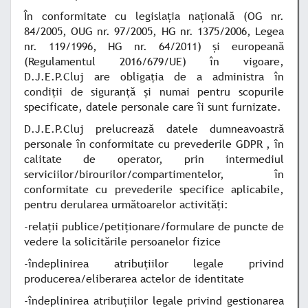
În conformitate cu legislația națională (OG nr.
84/2005, OUG nr. 97/2005, HG nr. 1375/2006, Legea
nr. 119/1996, HG nr. 64/2011) și europeană
(Regulamentul 2016/679/UE) în vigoare,
D.J.E.P.Cluj are obligația de a administra în
condiții de siguranță și numai pentru scopurile
specificate, datele personale care îi sunt furnizate.
D.J.E.P.Cluj prelucrează datele dumneavoastră
personale în conformitate cu prevederile GDPR , în
calitate de operator, prin intermediul
serviciilor/birourilor/compartimentelor, în
conformitate cu prevederile specifice aplicabile,
pentru derularea următoarelor activități:
-relații publice/petiționare/formulare de puncte de
vedere la solicitările persoanelor fizice
-îndeplinirea atribuțiilor legale privind
producerea/eliberarea actelor de identitate
-îndeplinirea atribuțiilor legale privind gestionarea