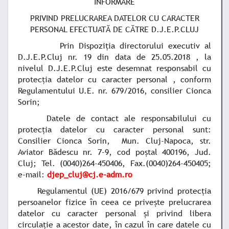
INFORMARE
PRIVIND PRELUCRAREA DATELOR CU CARACTER
PERSONAL EFECTUATĂ DE CĂTRE D.J.E.P.CLUJ
Prin Dispoziția directorului executiv al
D.J.E.P.Cluj nr. 19 din data de 25.05.2018 , la
nivelul D.J.E.P.Cluj este desemnat responsabil cu
protecția datelor cu caracter personal , conform
Regulamentului U.E. nr. 679/2016, consilier Cionca
Sorin;
Datele de contact ale
responsabilului cu
protecția datelor cu caracter personal sunt:
Consilier Cionca Sorin, Mun. Cluj-Napoca, str.
Aviator Bădescu nr. 7-9, cod poștal 400196, Jud.
Cluj; Tel. (0040)264-450406, Fax.(0040)264-450405;
e-mail:
djep_cluj@cj.e-adm.ro
Regulamentul (UE) 2016/679 privind protecția
persoanelor fizice în ceea ce privește prelucrarea
datelor cu caracter personal și privind libera
circulație a acestor date, în cazul în care datele cu