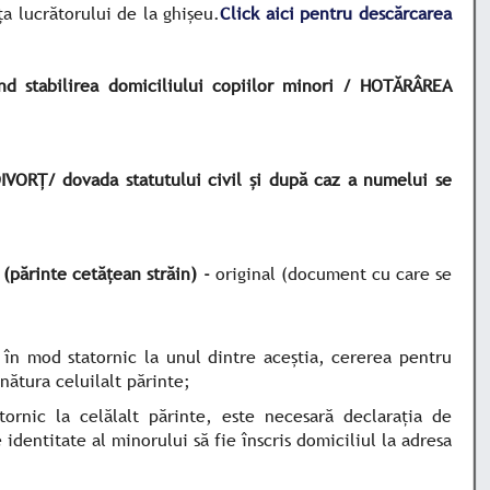
a lucrătorului de la ghișeu.
Click aici pentru descărcarea
 stabilirea domiciliului copiilor minori / HOTĂRÂREA
Ț/ dovada statutului civil și după caz a numelui se
ărinte cetățean străin) -
original (document cu care se
e în mod statornic la unul dintre aceştia, cererea pentru
nătura celuilalt părinte;
tornic la celălalt părinte, este necesară declaraţia de
identitate al minorului să fie înscris domiciliul la adresa