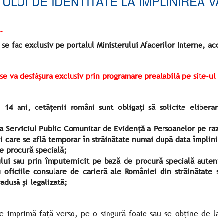
LUI DE IDENTITATE LA ÎMPLINIREA V
.
 fac exclusiv pe portalul Ministerului Afacerilor Interne, ac
se va desfășura exclusiv prin programare prealabilă pe site-ul
 14 ani, cetăţenii români sunt obligaţi să solicite elibera
 la Serviciul Public Comunitar de Evidență a Persoanelor pe raz
 care se află temporar în străinătate numai după data împlinir
e procură specială;
ului sau prin împuternicit pe bază de procură specială auten
u oficiile consulare de carieră ale României din străinătate 
adusă și legalizată;
e imprimă faţă verso, pe o singură foaie sau se obţine de la