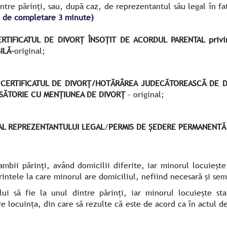
ntre părinţi, sau, după caz, de reprezentantul său legal în faț
iu de completare 3 minute)
TIFICATUL DE DIVORŢ ÎNSOŢIT DE ACORDUL PARENTAL privind
ILĂ-
original;
CERTIFICATUL DE DIVORȚ/HOTĂRÂREA JUDECĂTOREASCĂ DE DIVOR
ĂSĂTORIE CU MENŢIUNEA DE DIVORŢ
- original;
AL REPREZENTANTULUI LEGAL
/
PERMIS DE ȘEDERE PERMANENTĂ (p
mbii părinţi, având domicilii diferite, iar minorul locuieşt
intele la care minorul are domiciliul, nefiind necesară şi sem
ui să fie la unul dintre părinţi, iar minorul locuieşte sta
e locuinţa, din care să rezulte că este de acord ca în actul de 