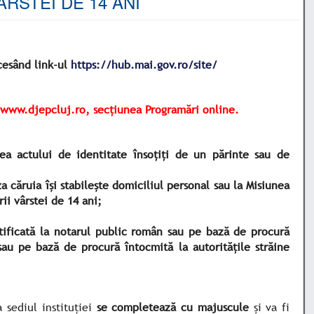
ÂRSTEI DE 14 ANI
cesând link-ul
https://hub.mai.gov.ro/site/
www.djepcluj.ro
, secțiunea Programări online.
rea actului de identitate însoțiți de un părinte sau de
a căruia își stabilește domiciliul personal sau la Misiunea
ii vârstei de 14 ani;
tificată la notarul public român sau pe bază de procură
sau pe bază de procură întocmită la autoritățile străine
 sediul instituţiei
se completează cu majuscule
și va fi