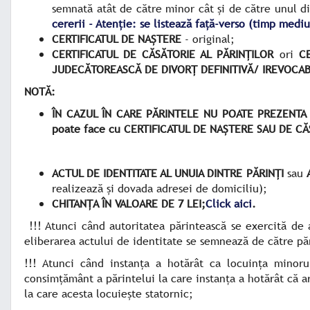
semnată atât de către minor cât şi de către unul di
cererii - Atenție: se listează față-verso (timp med
CERTIFICATUL DE NAŞTERE
- original;
CERTIFICATUL DE CĂSĂTORIE AL PĂRINŢILOR
ori
CER
JUDECĂTOREASCĂ DE DIVORŢ DEFINITIVĂ/ IREVOCAB
NOTĂ:
ÎN CAZUL ÎN CARE PĂRINTELE NU POATE PREZENTA 
poate face cu CERTIFICATUL DE NAŞTERE SAU DE C
ACTUL DE IDENTITATE AL UNUIA DINTRE PĂRINŢI
sau
realizează şi dovada adresei de domiciliu);
CHITANȚA ÎN VALOARE DE 7 LEI;
Click aici
.
!!! Atunci când autoritatea părintească se exercită de a
eliberarea actului de identitate se semnează de către păr
!!! Atunci când instanţa a hotărât ca locuinţa minorul
consimţământ a părintelui la care instanţa a hotărât că ar
la care acesta locuieşte statornic;