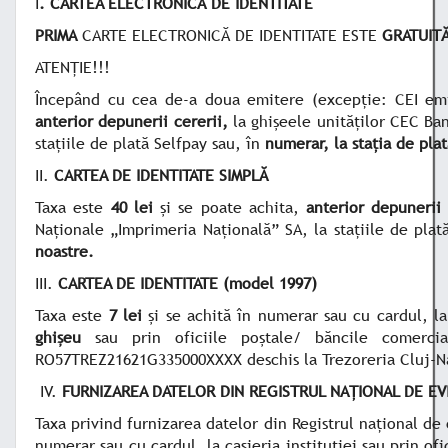
I
. CARTEA ELECTRONICĂ DE IDENTITATE
PRIMA
CARTE ELECTRONICĂ DE IDENTITATE ESTE
GRATUIT
ATENȚIE!!!
Începând cu cea de-a doua emitere (excepție: CEI emi
anterior depunerii cererii,
la ghișeele unităților CEC Ba
stațiile de plată Selfpay sau, în
numerar, la stația de plat
II.
CARTEA DE IDENTITATE SIMPLĂ
Taxa este
40 lei
și se poate achita,
anterior depunerii 
Naționale „Imprimeria Națională” SA, la stațiile de plat
noastre.
III.
CARTEA DE IDENTITATE
(model 1997)
Taxa este
7 lei
și se achită în numerar sau cu cardul, la 
ghișeu
sau prin oficiile poștale/ băncile comerci
RO57TREZ21621G335000XXXX deschis la Trezoreria Cluj-N
IV.
FURNIZAREA DATELOR DIN REGISTRUL NAȚIONAL DE E
Taxa privind furnizarea datelor din Registrul național d
numerar sau cu cardul, la casieria instituției sau prin o