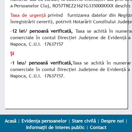
a Persoanelor Cluj,
RO57TREZ21621G335000XXXX
deschis 
Taxa de urgență
privind furnizarea datelor din Regis
înregistrării cererii), potrivit Hotarârii Consiliului Jude
-
12 lei/ persoană verificată,
Taxa se achită în numerar
comerciale în contul Direcției Județene de Evidență a
Napoca, C.U.I. 17637157
ȘI
-1 leu/ persoană verificată,
Taxa se achită în numerar 
comerciale în contul Direcției Județene de Evidență a
Napoca, C.U.I. 17637157.
Acasă
|
Evidența persoanelor
|
Stare civilă
|
Despre noi
|
Informații de interes public
|
Contact