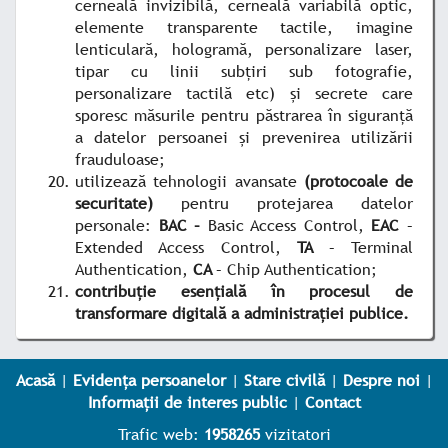
cerneală invizibilă, cerneală variabilă optic,
elemente transparente tactile, imagine
lenticulară, hologramă, personalizare laser,
tipar cu linii subțiri sub fotografie,
personalizare tactilă etc) și secrete care
sporesc măsurile pentru păstrarea în siguranță
a datelor persoanei și prevenirea utilizării
frauduloase;
utilizează tehnologii avansate
(protocoale de
securitate)
pentru protejarea datelor
personale:
BAC –
Basic Access Control,
EAC
–
Extended Access Control,
TA
– Terminal
Authentication,
CA
– Chip Authentication;
contribuție esențială în procesul de
transformare digitală a administrației publice.
Acasă
|
Evidența persoanelor
|
Stare civilă
|
Despre noi
|
Informații de interes public
|
Contact
Trafic web:
1958265
vizitatori