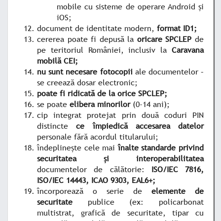
mobile cu sisteme de operare Android și
iOS;
document de identitate modern,
format ID1;
cererea poate fi depusă la
oricare SPCLEP
de
pe teritoriul României, inclusiv la
Caravana
mobilă CEI;
nu sunt necesare fotocopii
ale documentelor –
se creează dosar electronic;
poate fi ridicată de la orice SPCLEP;
se poate
elibera minorilor
(0-14 ani);
cip integrat protejat prin două coduri PIN
distincte
ce împiedică accesarea datelor
personale fără acordul titularului;
îndeplinește cele mai
înalte standarde privind
securitatea și interoperabilitatea
documentelor de călătorie:
ISO/IEC 7816,
ISO/IEC 14443, ICAO 9303, EAL6+;
încorporează o serie de
elemente de
securitate
publice (ex: policarbonat
multistrat, grafică de securitate, tipar cu