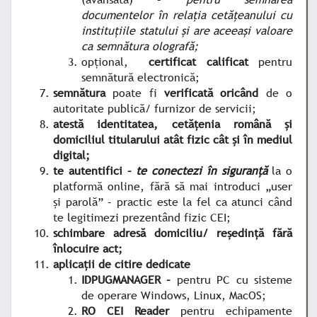
documentelor în relația cetățeanului cu
instituțiile statului și are aceeași valoare
ca semnătura olografă;
opțional,
certificat calificat
pentru
semnătură electronică;
semnătura
poate fi
verificată oricând
de o
autoritate publică/ furnizor de servicii;
atestă identitatea, cetățenia română și
domiciliul titularului atât fizic cât și în mediul
digital;
te autentifici –
te conectezi în siguranță
la o
platformă online, fără să mai introduci „user
și parolă” – practic este la fel ca atunci când
te legitimezi prezentând fizic CEI;
schimbare adresă domiciliu/ reședință fără
înlocuire act;
aplicații de citire dedicate
IDPUGMANAGER –
pentru PC cu sisteme
de operare Windows, Linux, MacOS;
RO CEI Reader
pentru echipamente